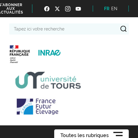
S'ABONNER
FR
EN
AUX
ACTUALITÉS
Tapez
ici
votre
recherche
Toutes les rubriques