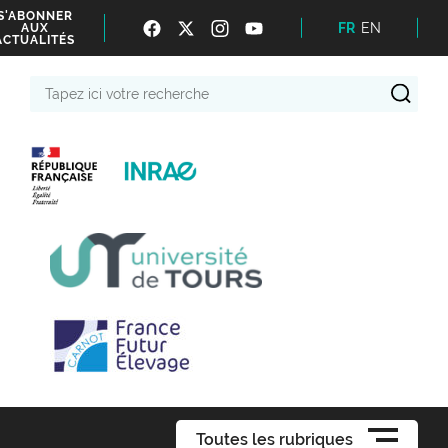
S'ABONNER
FR
EN
AUX
ACTUALITÉS
Tapez
ici
votre
recherche
Toutes les rubriques