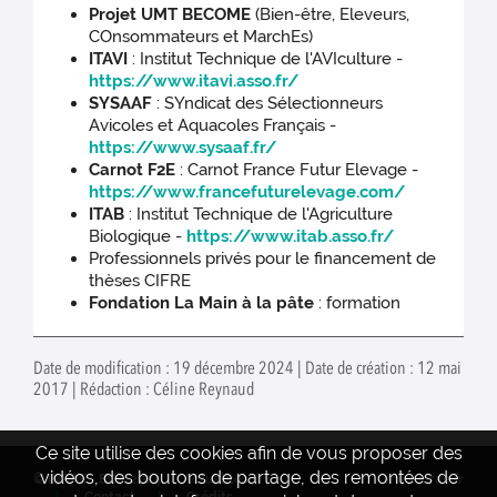
Projet UMT BECOME
(Bien-être, Eleveurs,
COnsommateurs et MarchEs)
ITAVI
: Institut Technique de l'AVIculture -
https://www.itavi.asso.fr/
SYSAAF
: SYndicat des Sélectionneurs
Avicoles et Aquacoles Français -
https://www.sysaaf.fr/
Carnot F2E
: Carnot France Futur Elevage -
https://www.francefuturelevage.com/
ITAB
: Institut Technique de l'Agriculture
Biologique -
https://www.itab.asso.fr/
Professionnels privés pour le financement de
thèses CIFRE
Fondation La Main à la pâte
: formation
Date de modification : 19 décembre 2024 | Date de création : 12 mai
2017 | Rédaction : Céline Reynaud
Ce site utilise des cookies afin de vous proposer des
vidéos, des boutons de partage, des remontées de
© INRAE - BOA 2024
Actualités
www.inrae.fr