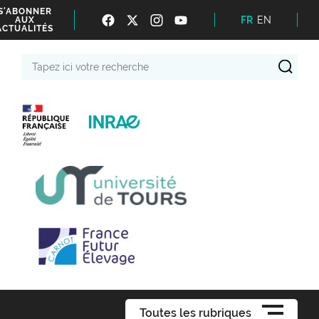
S'ABONNER
FR
EN
AUX
ACTUALITÉS
Tapez
ici
votre
recherche
Toutes les rubriques