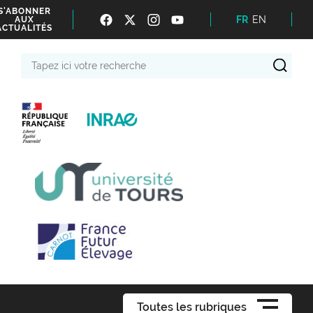
S'ABONNER
FR
EN
AUX
ACTUALITÉS
Tapez
ici
votre
recherche
Toutes les rubriques