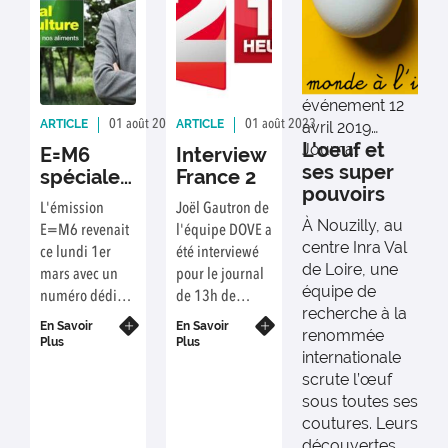
activités
biologiques
variées, à la fois
antimicrobiennes,
anti-invasives
événement
12
(3) et
ARTICLE
ARTICLE
01 août 2023
Rédaction : C. REYNAUD
01 août 2023
Rédaction : C. Reyna
avril 2019
cytotoxiques.
L'oeuf et
Journal
E=M6
Interview
Ces résultats,
ses super
spéciale
France 2
publiés le 23
pouvoirs
agriculture
L'émission
Joël Gautron de
décembre 2019
À Nouzilly, au
E=M6 revenait
l'équipe DOVE a
dans la revue
centre Inra Val
ce lundi 1er
été interviewé
Proceedings of
de Loire, une
mars avec un
pour le journal
the National
équipe de
numéro dédié à
de 13h de
Academy of
recherche à la
l'agriculture :
France 2
Sciences,
En Savoir
En Savoir
renommée
"le secret de
apportent de
Plus
Plus
internationale
nos aliments".
nouvelles
scrute l’œuf
données sur le
sous toutes ses
rôle des
coutures. Leurs
protéines de
découvertes