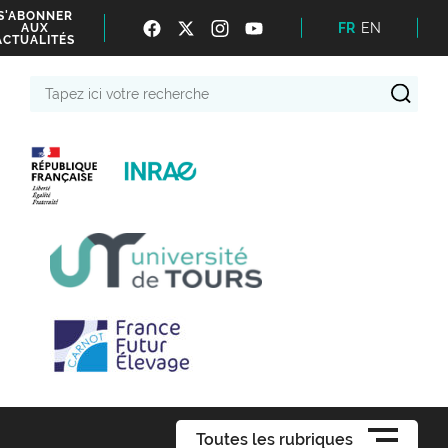
S'ABONNER
FR
EN
AUX
ACTUALITÉS
Tapez
ici
votre
recherche
Toutes les rubriques