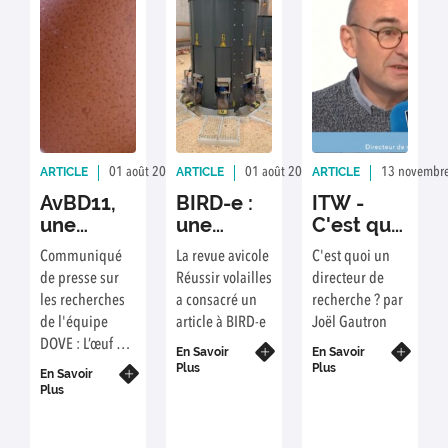
ARTICLE
ARTICLE
ARTICLE
01 août 2023
Rédaction : C. Reynaud
01 août 2023
Rédaction : C. REYN
13 novembr
AvBD11,
BIRD-e :
ITW -
une
une
C'est quoi
protéine
nouvelle
un
Communiqué
La revue avicole
C'est quoi un
naturelle
mangeoire
directeur
de presse sur
Réussir volailles
directeur de
de l’œuf
électronique
de
les recherches
a consacré un
recherche ? par
au
connectée
recherche
de l'équipe
article à BIRD-e
Joël Gautron
potentiel
?
DOVE : L’œuf de
thérapeutique
En Savoir
En Savoir
poule renferme
Plus
Plus
prometteur
En Savoir
l’ensemble des
Plus
éléments
nécessaires au