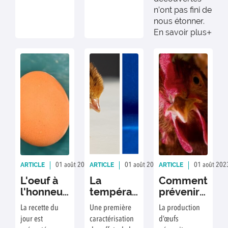
l’œuf dans le
n’ont pas fini de
développement
nous étonner.
embryonnaire
En savoir plus
et sur les
spécificités de
l’œuf d’oiseau.
ARTICLE
ARTICLE
ARTICLE
01 août 2023
Rédaction : C.Reynaud
01 août 2023
Rédaction : C REYNA
01 août 202
L'oeuf à
La
Comment
l'honneur
température
prévenir
au Salon
d’incubation
l’ostéoporose
La recette du
Une première
La production
de
des œufs
qui
jour est
caractérisation
d’œufs
l'Agriculture
de caille
guette