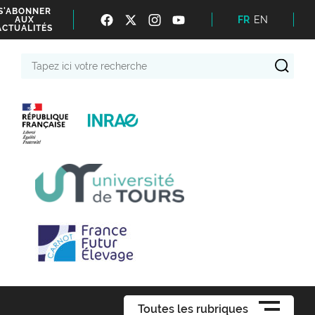
S'ABONNER
FR
EN
AUX
ACTUALITÉS
Tapez
ici
votre
recherche
Toutes les rubriques