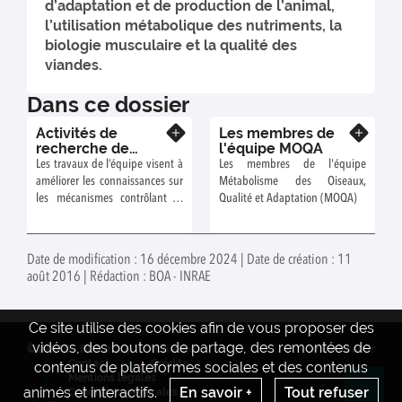
d’adaptation et de production de l’animal,
l’utilisation métabolique des nutriments, la
biologie musculaire et la qualité des
viandes.
Dans ce dossier
Activités de
Les membres de
En savoir plus
En savoir plus
recherche de
l'équipe MOQA
l'équipe
Les travaux de l’équipe visent à
Les membres de l'équipe
Métabolisme des
améliorer les connaissances sur
Métabolisme des Oiseaux,
Oiseaux, Qualité et
les mécanismes contrôlant la
Qualité et Adaptation (MOQA)
Adaptation
croissance et le métabolisme
pour maîtriser le
développement des volailles,
Date de modification : 16 décembre 2024 | Date de création : 11
leur composition corporelle, la
août 2016 | Rédaction : BOA - INRAE
qualité de leur viande et
améliorer leurs capacités
d’adaptation aux conditions
Ce site utilise des cookies afin de vous proposer des
d'élevage (notamment à la
vidéos, des boutons de partage, des remontées de
© INRAE - BOA 2024
Actualités
www.inrae.fr
chaleur).
Contact
Crédits
contenus de plateformes sociales et des contenus
Mentions legales
animés et interactifs.
En savoir +
Tout refuser
Conditions générales